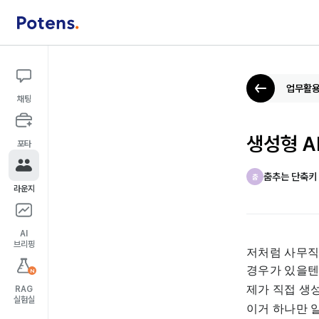
업무활용
채팅
생성형 A
포타
춤추는 단축키
춤
라운지
AI
브리핑
저처럼 사무직
경우가 있을텐
N
제가 직접 생
RAG
실험실
이거 하나만 알