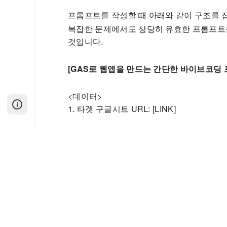
프롬프트를 작성할 때 아래와 같이 구조를 
복잡한 문제에서도 상당히 유효한 프롬프트
것입니다.
[GAS로 웹앱을 만드는 간단한 바이브코딩 
<데이터>
1. 타겟 구글시트 URL: [LINK]
<요청사항>
1. 아래 기능을 구현한 gas 웹앱 코드를 만
2. 기능 설명
1) 타겟 구글시트의 시트명이 OO인 시트의
- LIST 포함정보: A열값 = 날짜, B열 값 = 
<결과물의 형태>
1. 게시판의 디자인: 유명 커뮤니티 게시판