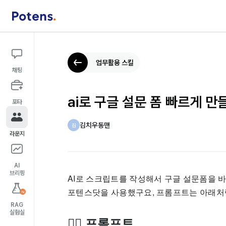
업무활용 스킬
채팅
ai로 구글 설문 폼 빠르게 만
포타
김치우동맨
김
라운지
AI
브리핑
AI로 스크립트를 작성해서 구글 설문폼을 
포텐스닷을 사용했구요, 프롬프트는 아래처
N
RAG
실험실
👉🏻 프롬프트