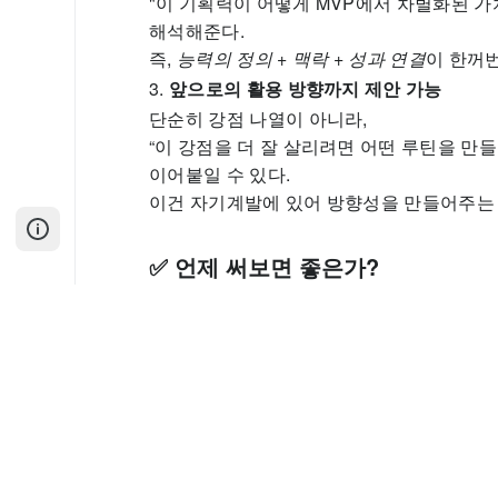
"이 기획력이 어떻게 MVP에서 차별화된 
해석해준다.
즉,
능력의 정의 + 맥락 + 성과 연결
이 한꺼
3.
앞으로의 활용 방향까지 제안 가능
단순히 강점 나열이 아니라,
“이 강점을 더 잘 살리려면 어떤 루틴을 만
이어붙일 수 있다.
이건 자기계발에 있어 방향성을 만들어주는 
✅ 언제 써보면 좋은가?
이직/전직/자기소개서 작성 전 자기 강점
슬럼프일 때 내가 무엇을 잘했는지를 객
내가 무의식적으로 반복하는 패턴이 긍정
때
🧩 활용 팁
이 프롬프트를 여러 시점에서 반복해보면