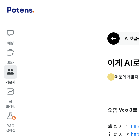
AI 첫걸
채팅
이게 AI로
포타
어둠의 개발자
어
라운지
AI
브리핑
요즘
Veo 3
N
📽️ 예시 1:
htt
RAG
실험실
📱 예시 2:
htt