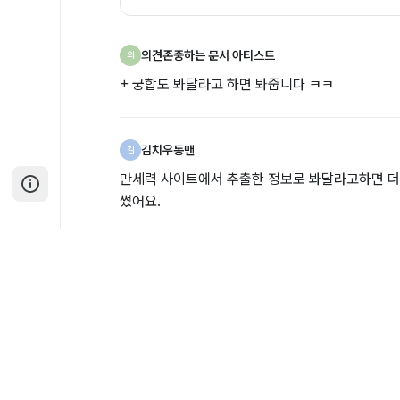
의견존중하는 문서 아티스트
의
+ 궁합도 봐달라고 하면 봐줍니다 ㅋㅋ
김치우동맨
김
만세력 사이트에서 추출한 정보로 봐달라고하면 더
썼어요.
**역할
너는 사주팔자 전문가야. 내가 보내주는 이미지를 
해줘.
**요청
1. 내 인생에 대한 사주풀이를 해줘
2. 일주론을 풀이하고, 일주의미 상세 해석과 오행